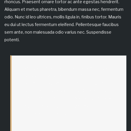
rhoncus. Praesent ornare tortor ac ante egestas hendrerit.
Aliquam et metus pharetra, bibendum massa nec, fermentum
odio. Nunc id leo ultrices, mollis ligula in, finibus tortor. Mauris
eu dui ut lectus fermentum eleifend. Pellentesque faucibus
sem ante, non malesuada odio varius nec. Suspendisse
potenti.
Quisque semper nunc vitae erat pellentesque,
ac placerat arcu consectetur. In venenatis elit
ac ultrices convallis. Duis est nisi, tincidunt ac
urna sed, cursus blandit lectus. In ullamcorper
sit amet ligula ut eleifend. Proin dictum tempor
ligula, ac feugiat metus. Sed finibus tortor eu
scelerisque scelerisque.